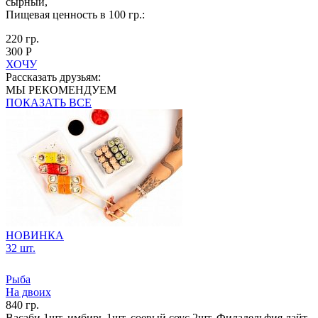
сырный,
Пищевая ценность в 100 гр.:
220 гр.
300 Р
ХОЧУ
Рассказать друзьям:
МЫ РЕКОМЕНДУЕМ
ПОКАЗАТЬ ВСЕ
НОВИНКА
32 шт.
Рыба
На двоих
840 гр.
Васаби 1шт, имбирь 1шт, соевый соус 2шт, Филадельфия лайт,