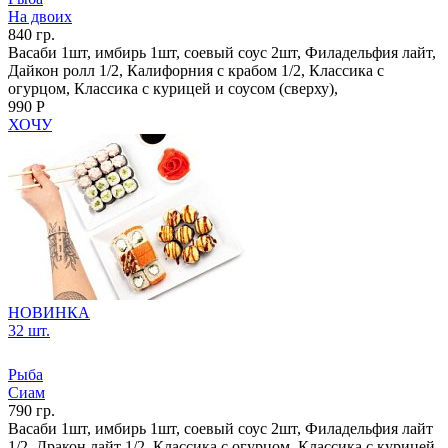
На двоих
840 гр.
Васаби 1шт, имбирь 1шт, соевый соус 2шт, Филадельфия лайт,
Дайкон ролл 1/2, Калифорния с крабом 1/2, Классика с
огурцом, Классика с курицей и соусом (сверху),
990 Р
ХОЧУ
НОВИНКА
32 шт.
Рыба
Сиам
790 гр.
Васаби 1шт, имбирь 1шт, соевый соус 2шт, Филадельфия лайт
1/2, Дракон лайт 1/2, Классика с огурцом, Классика с курицей