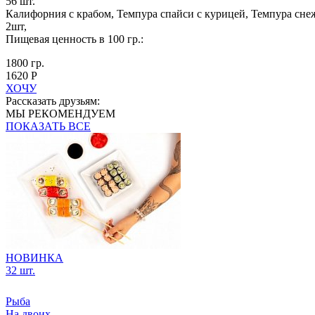
56 шт.
Калифорния с крабом, Темпура спайси с курицей, Темпура снеж
2шт,
Пищевая ценность в 100 гр.:
1800 гр.
1620 Р
ХОЧУ
Рассказать друзьям:
МЫ РЕКОМЕНДУЕМ
ПОКАЗАТЬ ВСЕ
НОВИНКА
32 шт.
Рыба
На двоих