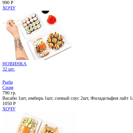
990 Р
ХОЧУ
НОВИНКА
32 шт.
Рыба
Сиам
790 гр.
Васаби 1шт, имбирь 1шт, соевый соус 2шт, Филадельфия лайт 1/
1050 Р
ХОЧУ